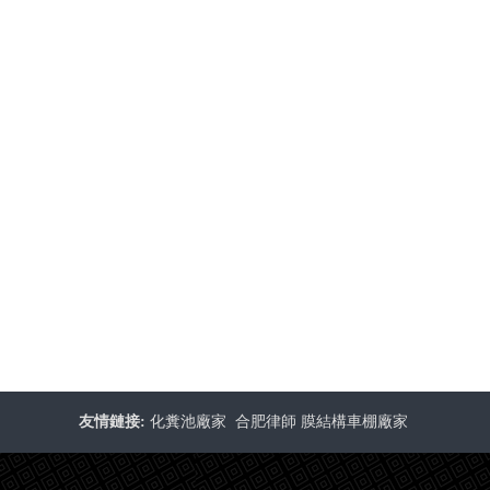
友情鏈接:
化糞池廠家
合肥律師
膜結構車棚廠家