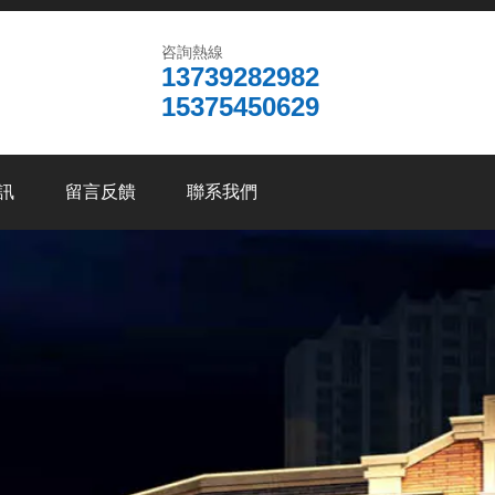
咨詢熱線
13739282982
15375450629
訊
留言反饋
聯系我們