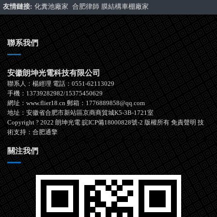
友情鏈接:
化糞池廠家
合肥律師
膜結構車棚廠家
聯系我們
安徽朗坤光電科技有限公司
聯系人：楊經理 電話：0551-62113029
手機：13739282982/15375450629
網址：www.flier18.cn 郵箱：1776889858@qq.com
地址：安徽省合肥市新站區京商商貿城K5-3B-1721室
Copyright ? 2022 朗坤光電
皖ICP備18000828號-2
版權所有
免責聲明
技
術支持：
合肥通擎
關注我們