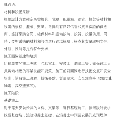
批通過。
材料和設備采購
根據設計方案確定所需燈具、電纜、配電箱、線管、橋架等材料和
設備的規格、型號、數量。選擇具有良好信譽和質量保證的供應
商，簽訂采購合同，確保材料和設備按時、按質、按量供應。同
時，要對采購的材料和設備進行進場檢驗，檢查其質量證明文件、
外觀、性能等是否符合要求。
施工團隊組建和培訓
組建專業的施工團隊，包括電工、安裝工、調試工等，確保施工人
員具備相應的專業技能和資質。施工前對團隊進行技術交底和安全
培訓，講解施工流程、技術要點、質量要求、安全注意事項(如防止
觸電、高空墜落等)。
施工階段
基礎施工
對于需要安裝燈具的立桿、支架等，進行基礎施工。按照設計要求
挖掘基礎坑，澆筑混凝土基礎，在混凝土中預留安裝孔或預埋件，