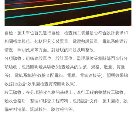
自檢：施工單位首先進行自檢，檢查施工質量是否符合設計要求和
相關標準規范。包括燈具安裝質量、電纜敷設質量、電氣系統運行
情況、照明效果等方面。對發現的問題及時整改。
分項驗收：組織建設單位、設計單位、監理單位等相關部門進行分
項驗收，包括照明燈具驗收(檢查燈具的型號、規格、數量、質量
等)、電氣系統驗收(檢查配電箱、電纜、電氣連接等)、照明效果驗
收(對照設計效果圖檢查實際照明效果)。
竣工驗收：在分項驗收合格的基礎上，進行工程的整體竣工驗收。
驗收合格后，整理和移交工程資料，包括設計文件、施工圖紙、設
備材料清單、調試報告、驗收報告等。