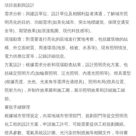
項目規劃與設計
需求分析：與建設單位、設計單位及相關利益者溝通，了解城市照
明亮化的目的、功能需求(如美化城市、突出地標建筑、保障交通安
全等)、期望效果(如浪漫氛圍、現代科技感等)。
現場勘查：對需要進行亮化的區域進行實地考察，包括建筑物的結
構、外立面材質、周邊環境(地形、植被、水系等)、現有照明情況、
電力供應位置等，記錄詳細信息。
方案設計：根據需求分析和現場勘查結果，設計照明亮化方案。包
括確定照明方式(如輪廓照明、泛光照明、內透光照明等)、燈具選型
(根據亮度、光色、光束角等選擇合適燈具)、照明布局(燈具位置、
照射方向)，并制作效果圖和施工圖，展示照明效果和詳細施工細
節。
審批手續辦理
根據城市管理規定，向當地城市管理部門、規劃部門等提交照明亮
化工程的設計方案，申請施工許可。可能需要提供工程規劃圖紙、
燈具參數、電氣系統設計圖、光污染控制措施等相關文件，等待審