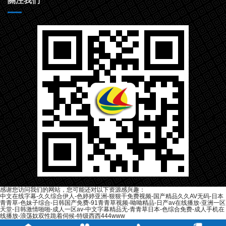
關注我們
感谢您访问我们的网站，您可能还对以下资源感兴趣：
中文在线字幕-久久综合伊人-色婷婷亚洲-狠狠干免费视频-国产精品久久AV无码-日本
青青草-色妹子综合-日韩国产免费-91青青草视频-呦呦精品-日产av在线播放-亚洲一区
天堂-日韩激情啪啪-成人一区av-中文字幕精品无-青青草日本-色综合免费-成人手机在
线播放-浪荡奴双性跪着伺候-特级西西444www