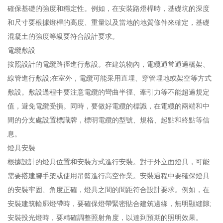
確保基礎的強度和穩定性。例如，在安裝路燈桿時，基礎坑的深度
和尺寸要根據燈桿的高度、重量以及當地的地質條件來確定，基礎
混凝土的強度等級要符合設計要求。
電纜敷設
按照設計的電纜路徑進行敷設。在建筑物內，電纜通常通過橋架、
線管進行敷設;在室外，電纜可能采用直埋、穿管埋地或架空等方式
敷設。敷設過程中要注意電纜的彎曲半徑、牽引力等不能超過規定
值，避免電纜受損。同時，要做好電纜的標識，在電纜的兩端和中
間的分支處設置標識牌，標明電纜的型號、規格、起點和終點等信
息。
燈具安裝
根據設計的燈具位置和安裝方式進行安裝。對于外立面燈具，可能
需要搭建腳手架或使用吊籃進行高空作業。安裝過程中要確保燈具
的安裝牢固、角度正確，燈具之間的間距符合設計要求。例如，在
安裝建筑輪廓燈帶時，要確保燈帶緊密貼合建筑邊緣，無明顯縫隙;
安裝投光燈時，要精確調整照射角度，以達到預期的照明效果。