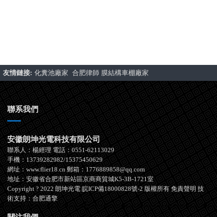
友情鏈接:
化糞池廠家
合肥律師
膜結構車棚廠家
聯系我們
安徽朗坤光電科技有限公司
聯系人：楊經理 電話：0551-62113029
手機：13739282982/15375450629
網址：www.flier18.cn 郵箱：1776889858@qq.com
地址：安徽省合肥市新站區京商商貿城K5-3B-1721室
Copyright ? 2022 朗坤光電
皖ICP備18000828號-2
版權所有
免責聲明
技
術支持：
合肥通擎