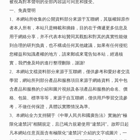
被視為對本聲明的全部內容認可同意和接受。
一、免責聲明
1、本網站所收集的公開資料部分來源于互聯網，其版權歸原作
者本人所有，本站只是轉載和摘錄，目的在于傳遞更多信息及
用于網絡分享，并不代表本站贊同其觀點和對其的真實性能做
到合理的研判負責，也不構成任何其他建議，如果有任何侵犯
您權益和知識產權的地方，請來郵或來電告知本站，經過核
實，我們會及時的進行整理刪除，謝謝!
2、本網站文檔資料部分來源于互聯網，僅供參考和愛好者交流
學習，網站所列部分產品和服務項目來源于網絡資料，其中包
含產品和服務的介紹和圖片視頻及各項產品和服務的命名、價
格、包裝、標準等等，來源于自互聯網，僅供用戶學習交流參
考，不做任何保證，具體以實際情況為準。
3、本網站全力支持關于《中華人民共和國廣告法》實施的“極
限化違禁詞”相關規定，且已竭力規避使用“違禁詞”。故即日起
凡本網站任意頁面含有極限化“違禁詞”介紹的文字或圖片，一