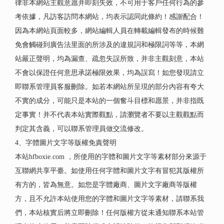
律非本網站主觀意愿并即刻失效，不可用于客戶任何行為的參
考依據，凡訪客訪問本網站，均表示認同此條約！感謝配合！
因為本網站頁面較多，網站編輯人員在轉載編輯發布的時候難
免會觸碰到廣告法里面的所涉及的違規詞和極限詞等等，本網
站嚴正聲明，均為漏查、疏忽失誤所致，并非主觀刻意，本站
不會以保證任何意思承諾極限效果，均為誤寫！如您發現請立
即聯系管理員客服刪除。如若本網站所呈現的部分內容有夸大
不實的成分，可能只是本站的一個奮斗目標和愿景，并非指既
定事實！并不代表本站實際觀點，請瀏覽者不要以主觀觀點而
判定其含義，可以聯系管理員做交流修改。
4、字體圖片文字等版權免責聲明
本站hfboxie.com ，所使用的字體和圖片文字等素材部分來源于
互聯網共享平臺。如使用任何字體和圖片文字有冒犯其版權所
有方的，皆為無意。如您是字體廠商、圖片文字廠商等版權
方，且不允許本站使用您的字體和圖片文字等素材，請聯系我
們，本站核實后將立即刪除！任何版權方從未通知聯系本站管